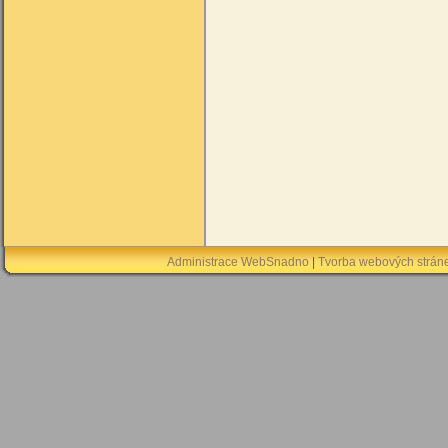
Administrace WebSnadno
|
Tvorba webových strán