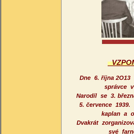
VZPOM
Dne 6. října 2O13
správce v
Narodíl se 3. břez
5. července 1939.
kaplan a o
Dvakrát zorganizo
své farn