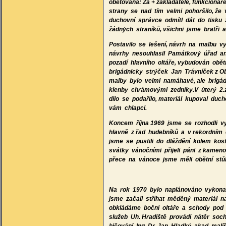
obětována: Za + zakladatele, funkcionář
strany se nad tím velmi pohoršilo, že v
duchovní správce odmítl dát do tisku z
žádných straníků, všichni jsme bratři a
Postavilo se lešení, návrh na malbu vy
návrhy nesouhlasil Památkový úřad ani
pozadí hlavního oltáře, vybudován obět
brigádnicky strýček Jan Trávníček z O
malby bylo velmi namáhavé, ale brigád
klenby chrámovými zedníky.V úterý 2.z
dílo se podařilo, materiál kupoval duch
vám chlapci.
Koncem října 1969 jsme se rozhodli v
hlavně z řad hudebníků a v rekordním 
jsme se pustili do dláždění kolem kost
svátky vánočními přijeli páni z kamen
přece na vánoce jsme měli obětní stůl
Na rok 1970 bylo naplánováno vykonat,
jsme začali stříhat měděný materiál 
obkládáme boční oltáře a schody pod 
služeb Uh. Hradiště provádí nátěr soch,