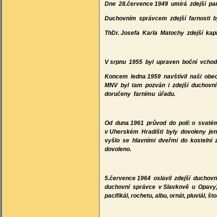
Dne 28.července 1949 umírá zdejší pan 
Duchovním správcem zdejší farnosti b
ThDr. Josefa Karla Matochy zdejší kap
V srpnu 1955 byl upraven boční vchod 
Koncem ledna 1959 navštívil naši obe
MNV byl tam pozván i zdejší duchovní 
doručeny farnímu úřadu.
Od duna 1961 průvod do polí: o svaté
v Uherském Hradišti byly dovoleny jen
vyšlo se hlavními dveřmi do kostelní 
dovoleno.
5.července 1964 oslavil zdejší duchovn
duchovní správce v Slavkově u Opavy).
pacifikál, rochetu, albu, ornát, pluviál, š