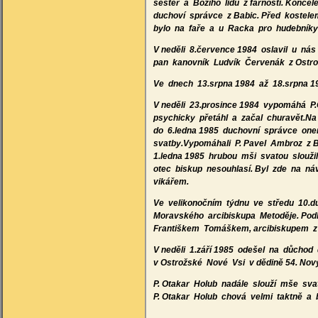
sester a Božího lidu z farnosti. Konce
duchoví správce z Babic. Před kostel
bylo na faře a u Racka pro hudebníky
V neděli 8.července 1984 oslavil u ná
pan kanovník Ludvík Červenák z Ostro
Ve dnech 13.srpna 1984 až 18.srpna 1
V neděli 23.prosince 1984 vypomáhá P.
psychicky přetáhl a začal churavět.Na 
do 6.ledna 1985 duchovní správce onem
svatby.Vypomáhali P. Pavel Ambroz z Bíl
1.ledna 1985 hrubou mši svatou slouži
otec biskup nesouhlasí. Byl zde na náv
vikářem.
Ve velikonočním týdnu ve středu 10.d
Moravského arcibiskupa Metoděje. Podl
Františkem Tomáškem, arcibiskupem z P
V neděli 1.září 1985 odešel na důchod
v Ostrožské Nové Vsi v dědině 54. No
P. Otakar Holub nadále slouží mše sv
P. Otakar Holub chová velmi taktně a b