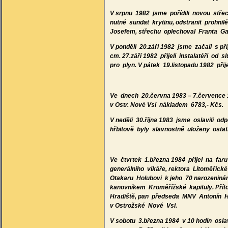
V srpnu 1982 jsme pořídili novou stř
nutné sundat krytinu, odstranit prohni
Josefem, střechu oplechoval Franta Ga
V pondělí 20.září 1982 jsme začali s př
cm. 27.září 1982 přijeli instalatéři od
pro plyn. V pátek 19.listopadu 1982 přije
Ve dnech 20.června 1983 – 7.července
v Ostr. Nové Vsi nákladem 6783,- Kčs.
V neděli 30.října 1983 jsme oslavili 
hřbitově byly slavnostně uloženy ost
Ve čtvrtek 1.března 1984 přijel na fa
generálního vikáře, rektora Litoměřick
Otakaru Holubovi k jeho 70 narozenin
kanovníkem Kroměřížské kapituly. Přít
Hradiště, pan předseda MNV Antonín 
v Ostrožské Nové Vsi.
V sobotu 3.března 1984 v 10 hodin osl