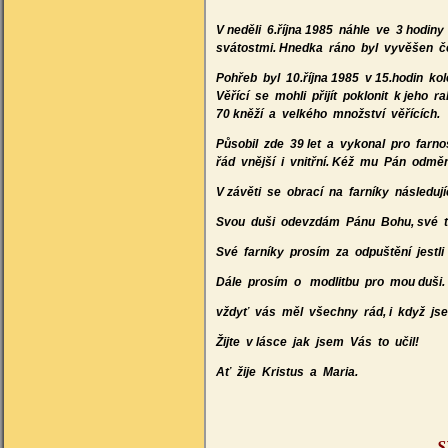
V neděli 6.října 1985 náhle ve 3 hodin
svátostmi. Hnedka ráno byl vyvěšen č
Pohřeb byl 10.října 1985 v 15.hodin k
Věřící se mohli přijít poklonit k jeh
70 kněží a velkého množství věřících.
Působil zde 39 let a vykonal pro farn
řád vnější i vnitřní. Kéž mu Pán odměn
V závěti se obrací na farníky následují
Svou duši odevzdám Pánu Bohu, své tě
Své farníky prosím za odpuštění jestli
Dále prosím o modlitbu pro mou duši.
vždyť vás měl všechny rád, i když js
Žijte v lásce jak jsem Vás to učil!
Ať žije Kristus a Maria.
S