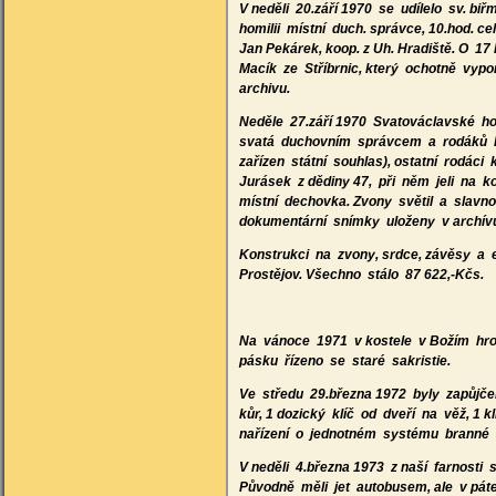
V neděli 20.září 1970 se udílelo sv. b
homilii místní duch. správce, 10.hod. c
Jan Pekárek, koop. z Uh. Hradiště. O 1
Macík ze Stříbrnic, který ochotně vyp
archivu.
Neděle 27.září 1970 Svatováclavské h
svatá duchovním správcem a rodáků P. V
zařízen státní souhlas), ostatní rodác
Jurásek z dědiny 47, při něm jeli na k
místní dechovka. Zvony světil a slavnos
dokumentární snímky uloženy v archív
Konstrukci na zvony, srdce, závěsy a e
Prostějov. Všechno stálo 87 622,-Kčs.
Na vánoce 1971 v kostele v Božím hro
pásku řízeno se staré sakristie.
Ve středu 29.března 1972 byly zapůjče
kůr, 1 dozický klíč od dveří na věž, 1
nařízení o jednotném systému branné 
V neděli 4.března 1973 z naší farnosti
Původně měli jet autobusem, ale v pát