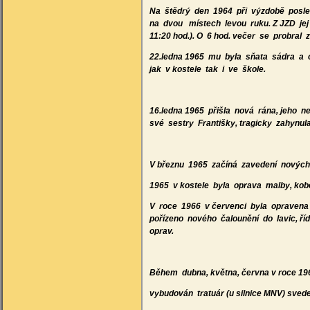
Na štědrý den 1964 při výzdobě posle
na dvou místech levou ruku. Z JZD jej
11:20 hod.). O 6 hod. večer se probral
22.ledna 1965 mu byla sňata sádra a od
jak v kostele tak i ve škole.
16.ledna 1965 přišla nová rána, jeho n
své sestry Františky, tragicky zahynul
V březnu 1965 začíná zavedení nových 
1965 v kostele byla oprava malby, kob
V roce 1966 v červenci byla opravena 
pořízeno nového čalounění do lavic, ří
oprav.
Během dubna, května, června v roce 1
vybudován tratuár (u silnice MNV) sve