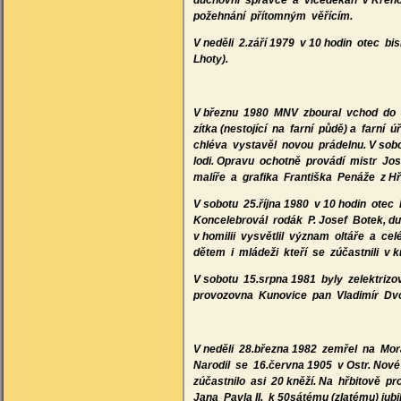
duchovní správce a víceděkan v Křeno
požehnání přítomným věřícím.
V neděli 2.září 1979 v 10 hodin otec b
Lhoty).
V březnu 1980 MNV zboural vchod do sp
zítka (nestojící na farní půdě) a farní 
chléva vystavěl novou prádelnu. V so
lodi. Opravu ochotně provádí mistr Jos
malíře a grafika Františka Penáže z H
V sobotu 25.října 1980 v 10 hodin otec
Koncelebrovál rodák P. Josef Botek, du
v homilii vysvětlil význam oltáře a c
dětem i mládeži kteří se zúčastnili v 
V sobotu 15.srpna 1981 byly zelektrizo
provozovna Kunovice pan Vladimír Dv
V neděli 28.března 1982 zemřel na Mor
Narodil se 16.června 1905 v Ostr. Nové
zúčastnilo asi 20 kněží. Na hřbitově pr
Jana Pavla II. k 50sátému (zlatému) jub