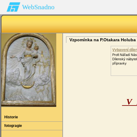
WebSnadno
Vzpomínka na P.Otakara Holuba
Vybavení dílen
Profi Nářadí Nást
Dílenský nábyte
přípravky
V 
Historie
fotogragie