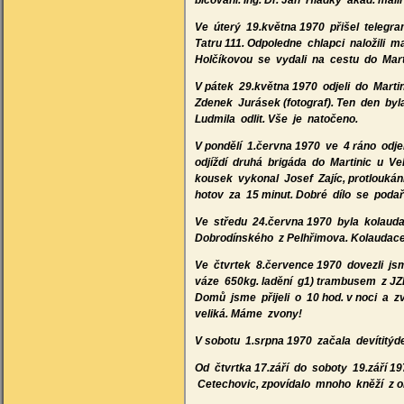
bičování. Ing. Dr. Jan Hladký akad. ma
Ve úterý 19.května 1970 přišel telegram 
Tatru 111. Odpoledne chlapci naložili m
Holčíkovou se vydali na cestu do Mart
V pátek 29.května 1970 odjeli do Mart
Zdenek Jurásek (fotograf). Ten den b
Ludmila odlit. Vše je natočeno.
V pondělí 1.června 1970 ve 4 ráno odje
odjíždí druhá brigáda do Martinic u V
kousek vykonal Josef Zajíc, protlouká
hotov za 15 minut. Dobré dílo se podař
Ve středu 24.června 1970 byla kolauda
Dobrodínského z Pelhřimova. Kolaudac
Ve čtvrtek 8.července 1970 dovezli js
váze 650kg. ladění g1) trambusem z JZD O
Domů jsme přijeli o 10 hod. v noci a z
veliká. Máme zvony!
V sobotu 1.srpna 1970 začala devítitý
Od čtvrtka 17.září do soboty 19.září 19
Cetechovic, zpovídalo mnoho kněží z ok