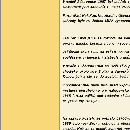
V neděli 2.července 1967 byl pohřeb v
Celebroval pan kanovník P. Josef Vrana
Farní úřad, Nej. Kap. Konzistoř v Olo
zahrady bylo na žádost MNV vystaveno
Ten rok 1968 jsme se rozhodli se sou
opravu našeho kostela z venčí v roce 
Začátkem roku 1968 se začala bourat 
souhlasem církevních i státních úřadů
V neděli 16.června 1968 na Boží Tělo p
chodníku okolo fary, 2.oltář u Váverků
Konečných a šlo se do kostela. Jedni byl
3.prosince 1968 dává farní úřad výpov
místnost potřebujeme pro náboženské úče
1968 farníci odjíždí pod vedením sl. 
na posvátný Hostýn.
Na opravu kostela se vybralo 59700,- 
1969 s pomocí Boží a ochotou a oběta
z venku. Kéž se to podaří, materiál má