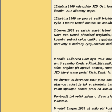
15.dubna 1969 odevzdalo JZD Ostr. Nov
členům JZD děkovný dopis.
15.května 1969 se poprvé sešli brigád
výše 1 metru. Uvnitř kostela se osekáv
2.června 1969 se začalo stavět lešení k
Nová Ves. Denně přicházejí brigádníci,
kostelní zedníci, celou omítku vypačeko
opraveny a natírány rýny, okenice nat
V neděli 15.června 1969 byla Pouť nov
úmrtí svatého Cyrila v Římě. Zúčastnil
slíbili brigádu při opravě kostela). 
JZD, který trasu projel 7krát. Z naší fa
Ve čtvrtek 31.července 1969 jsme shaz
úžasnou radost, že tak v rekordním čas
velmi spokojen odhadl práci na 450 00
Poněvadž byl velký zájem o dřevo z le
v kostele.
V neděli 3.srpna 1969 už stálo půl ko