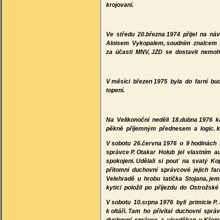
krojovaní.
Ve středu 20.března 1974 přijel na n
Aloisem Vykopalem, soudním znalcem o
za účasti MNV, JZD se dostavit nemoh
V měsíci březen 1975 byla do farní b
topení.
Na Velikonoční neděli 18.dubna 1976 
pěkně příjemným přednesem a logic. k
V sobotu 26.června 1976 o 9 hodinách 
správce P. Otakar Holub jel vlastním a
spokojeni. Udělali si pouť na svatý 
přítomni duchovní správcové jejich fa
Velehradě u hrobu tatíčka Stojana, jem
kytici položil po příjezdu do Ostrožs
V sobotu 10.srpna 1976 byli primicie P
k oltáři. Tam ho přivítal duchovní spr